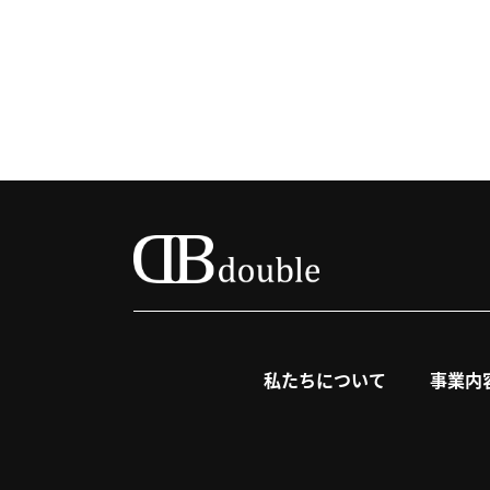
私たちについて
事業内