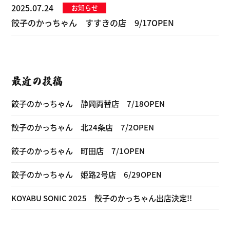
2025.07.24
お知らせ
餃子のかっちゃん すすきの店 9/17OPEN
最近の投稿
餃子のかっちゃん 静岡両替店 7/18OPEN
餃子のかっちゃん 北24条店 7/2OPEN
餃子のかっちゃん 町田店 7/1OPEN
餃子のかっちゃん 姫路2号店 6/29OPEN
KOYABU SONIC 2025 餃子のかっちゃん出店決定!!