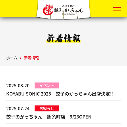
私たちについて
新着情報
事業内容
ホーム
新着情報
店舗一覧
ニュース
2025.08.20
イベント
KOYABU SONIC 2025 餃子のかっちゃん出店決定!!
採用情報
2025.07.24
お知らせ
お問い合わせ
餃子のかっちゃん 錦糸町店 9/23OPEN