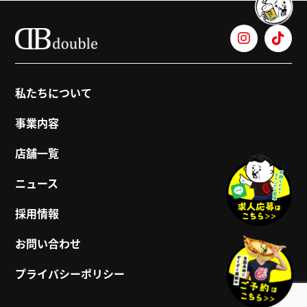
私たちについて
事業内容
店舗一覧
ニュース
採用情報
お問い合わせ
プライバシーポリシー