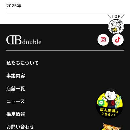
2025年
私たちについて
事業内容
店舗一覧
ニュース
採用情報
お問い合わせ